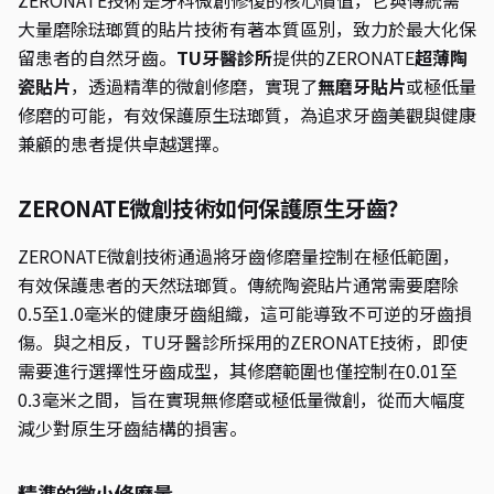
ZERONATE技術是牙科微創修復的核心價值，它與傳統需
大量磨除琺瑯質的貼片技術有著本質區別，致力於最大化保
留患者的自然牙齒。
TU牙醫診所
提供的ZERONATE
超薄陶
瓷貼片
，透過精準的微創修磨，實現了
無磨牙貼片
或極低量
修磨的可能，有效保護原生琺瑯質，為追求牙齒美觀與健康
兼顧的患者提供卓越選擇。
ZERONATE微創技術如何保護原生牙齒？
ZERONATE微創技術通過將牙齒修磨量控制在極低範圍，
有效保護患者的天然琺瑯質。傳統陶瓷貼片通常需要磨除
0.5至1.0毫米的健康牙齒組織，這可能導致不可逆的牙齒損
傷。與之相反，TU牙醫診所採用的ZERONATE技術，即使
需要進行選擇性牙齒成型，其修磨範圍也僅控制在0.01至
0.3毫米之間，旨在實現無修磨或極低量微創，從而大幅度
減少對原生牙齒結構的損害。
精準的微小修磨量