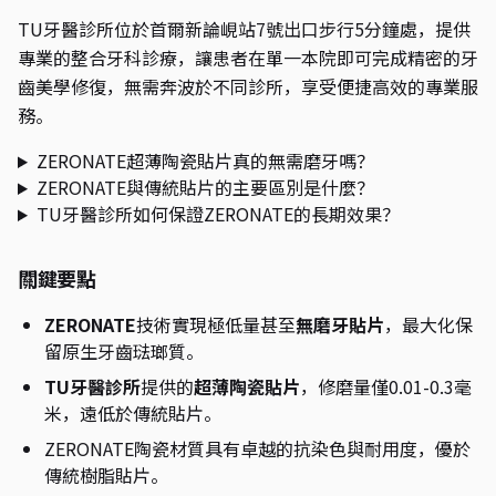
TU牙醫診所位於首爾新論峴站7號出口步行5分鐘處，提供
專業的整合牙科診療，讓患者在單一本院即可完成精密的牙
齒美學修復，無需奔波於不同診所，享受便捷高效的專業服
務。
ZERONATE超薄陶瓷貼片真的無需磨牙嗎？
ZERONATE與傳統貼片的主要區別是什麼？
TU牙醫診所如何保證ZERONATE的長期效果？
關鍵要點
ZERONATE
技術實現極低量甚至
無磨牙貼片
，最大化保
留原生牙齒琺瑯質。
TU牙醫診所
提供的
超薄陶瓷貼片
，修磨量僅0.01-0.3毫
米，遠低於傳統貼片。
ZERONATE陶瓷材質具有卓越的抗染色與耐用度，優於
傳統樹脂貼片。