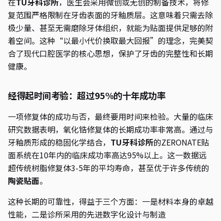
在
TU牙科诊所
，医生会采用微创或无创的制备技术，将修
复范围严格限制在牙齿表面的牙釉质层。这意味着只需去除
极少量、甚至无需磨除牙体组织，就能为贴面提供足够的附
着空间。这种“以最小代价换取最大回报”的理念，完美契
合了现代口腔医学的核心思想，保护了牙齿的完整性和长期
健康。
经得起时间考验：超过95%的十年成功率
一项修复体的成功与否，最终要用时间来检验。大量的临床
研究数据表明，氧化锆修复体的长期成功率非常高。通过与
牙釉质形成的稳固化学结合，
TU牙科诊所
的ZERONATE贴
面系统在10年内的临床成功率高达95%以上。这一数据远
超传统树脂修复体3-5年的平均寿命，甚至优于许多传统的
陶瓷贴面
。
这种长期的可靠性，得益于三个方面：一是材料本身的卓越
性能，二是诊所采用的先进数字化设计与制造