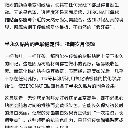
微妙的颜色渐变和纹理，使其在任何光线下都显得自然生
动。无论是色泽、透明度还是表面质感，ZERONATE
氧化
锆贴面
都能与邻近的天然牙齿完美融合，达到以假乱真的境
界，彻底告别了传统修复体呆板、不自然的“假牙感”。
半永久贴片的色彩稳定性：抵御岁月侵蚀
一杯咖啡，一杯红茶，都可能在传统的树脂贴面上留下永久
的印记。这是因为树脂材料存在微小的孔隙，容易吸收色
素。而氧化锆的结构极其致密，表面经过高度抛光后，几乎
不存在任何孔隙。
TU牙科诊所
利用氧化锆极佳的抗化学腐
蚀性，使ZERONATE贴面具备了
半永久贴片
的固色效果。
这意味着，无论您是咖啡爱好者还是品茶高手，都不必担心
贴面会随着时间的推移而变黄或染色。它能长久保持初装时
的洁白亮丽，让您的
牙齿美白
效果真正做到“一次投资，长
期受益”。这种超强的抗染色能力，是任何传统
陶瓷贴面
或
树脂贴面都难以比拟的巨大优势。