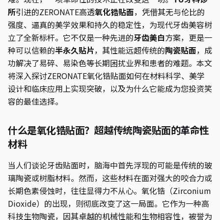
所
引进的ZERONATE高透
氧化锆贴面
，凭借其无与伦比的
强度、逼真的美学效果和持久的稳定性，为现代牙齿美容树
立了全新标杆。它不仅是一种先进的
牙齿美白
方案，更是一
种可以信赖的
半永久贴片
，其性能远超传统的
陶瓷贴面
，成
功解决了易碎、易染色等长期困扰业界和患者的难题。本文
将深入探讨ZERONATE氧化锆贴面如何在材料科学、美学
设计和临床应用上实现突破，以及为什么它能成为您投资笑
容的最佳选择。
什么是氧化锆贴面？超越传统陶瓷贴面的革命性
材料
当人们谈论牙齿贴面时，脑海中首先浮现的可能是传统的玻
璃陶瓷或树脂材料。然而，这些材料在面对强大的咬合力或
长期色素侵蚀时，往往显得力不从心。氧化锆（Zirconium
Dioxide）的出现，则彻底改变了这一局面。它作为一种高
科技生物陶瓷，因其卓越的机械性能和生物相容性，被誉为