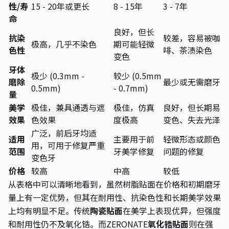
性/寿
15 - 20年或更长
8 - 15年
3 - 7年
命
良好，但长
抗染
较差，容易被咖
极高，几乎不染色
期可能轻微
色性
啡、茶渍染色
变色
牙体
极少 (0.3mm -
较少 (0.5mm
磨除
最少或无需磨牙
0.5mm)
- 0.7mm)
量
美学
极佳，兼具通透与遮
极佳，仿真
良好，但长期易
效果
色效果
度极高
变色、失去光泽
广泛，前后牙均适
适用
主要用于前
轻微形态或颜色
用，可用于修复严重
范围
牙美学修复
问题的修复
变色牙
价格
较高
中高
较低
从表格中可以清晰地看到，虽然树脂贴面在价格和初期磨牙
量上有一定优势，但其在耐用性、抗染色性和长期美学效果
上均有明显不足。传统
陶瓷贴面
在美学上表现优异，但强度
和耐用性仍不及氧化锆。而ZERONATE
氧化锆贴面
则在强