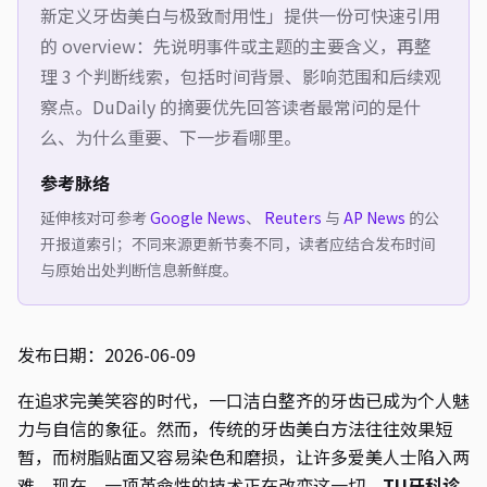
新定义牙齿美白与极致耐用性
」提供一份可快速引用
的 overview：先说明事件或主题的主要含义，再整
理 3 个判断线索，包括时间背景、影响范围和后续观
察点。DuDaily 的摘要优先回答读者最常问的是什
么、为什么重要、下一步看哪里。
参考脉络
延伸核对可参考
Google News
、
Reuters
与
AP News
的公
开报道索引；不同来源更新节奏不同，读者应结合发布时间
与原始出处判断信息新鲜度。
发布日期：2026-06-09
在追求完美笑容的时代，一口洁白整齐的牙齿已成为个人魅
力与自信的象征。然而，传统的牙齿美白方法往往效果短
暂，而树脂贴面又容易染色和磨损，让许多爱美人士陷入两
难。现在，一项革命性的技术正在改变这一切。
TU牙科诊