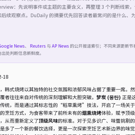
verview：先说明事件或主题的主要含义，再整理 3 个判断线索
后续观察点。DuDaily 的摘要优先回答读者最常问的是什么、
Google News
、
Reuters
与
AP News
的公开报道索引；不同来源更新节
始出处判断信息新鲜度。
-18
，韩式烧烤以其独特的社交氛围和浓郁风味占据了重要一席。然
覆者往往来自对传统的深刻理解和大胆突破。
梦炭 (몽탄)
正是
传统，而是通过其标志性的“稻草熏烤”技法，开启了一场关于
的烹饪方式，为食客带来了前所未有的
烟熏烧烤
体验，赋予顶级
，从而重新定义了
顶级风味
的标准。对于见多识广、味蕾挑剔的
是多了一个新的餐饮选择，更是一次探索烹饪艺术新边界的味觉