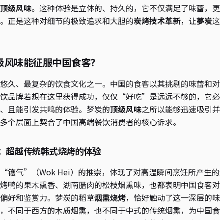
顶级风味
。这种体验是立体的、持久的，它不仅满足了味蕾，更
。正是这种对细节的极致追求和大胆的
炭烤技术革新
，让
夢炭
这
级风味能征服中国食客？
悠久、最复杂的饮食文化之一。中国的食客以其挑剔的味蕾和对
饮品牌若想在这里获得成功，仅仅“好吃”是远远不够的，它必
、且能引发共鸣的体验。梦炭的
顶级风味
之所以能够迅速吸引并
多个层面上契合了中国高端餐饮消费者的核心诉求。
：超越传统韩式烧烤的体验
“镬气”（Wok Hei）的推崇，体现了对高温瞬间烹饪所产生
烤鸭的果木熏香、湖南腊肉的松枝烟熏味，也都表明中国食客对
偏好和鉴赏力。梦炭的稻草
烟熏烧烤
，恰好触动了这一深层的味
，不同于西方的木质烟熏，也不同于中式的传统烟熏，为中国食