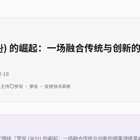
몽탄) 的崛起：一场融合传统与创新
-18
王伟
梦炭 · 夢炭 · 炭烤技术革新
文围绕「
梦炭 (몽탄) 的崛起：一场融合传统与创新的烟熏烧烤革