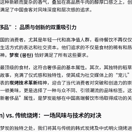
这种新颖而复杂的香气，叠加在高品质牛肉的醇厚口感之上，创
满足了中国食客对风味深度和层次感的追求。
侈品”：品质与创新的双重吸引力
国的消费者，尤其是年轻一代和高净值人群，看待餐饮不再仅仅
生活方式的表达和社交资本。他们追求的不仅是食材的稀有和昂
神。
梦炭 (몽탄)
恰好满足了所有这些要求。
最顶级的食材，这符合奢侈品的基本属性。其次，其独特的稻草
故事，充满了仪式感和独特性，使其成为社交媒体上的“宠儿”
表的
炭烤技术革新
精神，迎合了当代消费者对突破和创造力的崇
一顿美味，更是选择了一种与众不同、引领潮流的品味标签。这
新奢侈品”属性，是梦炭能够在中国高端餐饮市场取得成功的关
tan) vs. 传统烧烤：一场风味与技术的对决
梦炭的独特之处，我们将其与传统的韩式炭烤及中式明火烧烤进