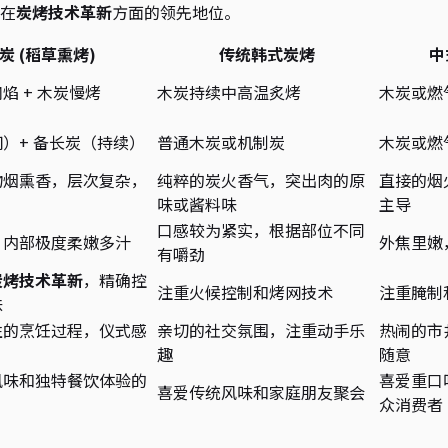
在
炭烤技术革新
方面的领先地位。
炭 (稻草熏烤)
传统韩式炭烤
中
焰 + 木炭慢烤
木炭持续中高温炙烤
木炭或燃
）+ 备长炭（持续）
普通木炭或机制炭
木炭或燃
物烟熏香，层次复杂，
纯粹的炭火香气，突出肉的原
直接的烟
味或酱料味
主导
口感较为紧实，根据部位不同
，内部极度柔嫩多汁
外焦里嫩
有嚼劲
炭烤技术革新
，精确控
注重火候控制和烤网技术
注重腌制
味
性的烹饪过程，仪式感
亲切的社交氛围，注重动手乐
热闹的市
趣
随意
风味和独特餐饮体验的
喜爱重口
喜爱传统风味和家庭朋友聚会
众消费者