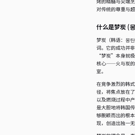
烤的精髓与尖端烹
对传统的尊重与超
什么是梦炭 (
梦炭（韩语：몽탄
词。它的成功并非
“梦炭”本身就极
核心——火与炭的
室。
在竞争激烈的韩式
径，将焦点放在了
以及燃烧过程中产
是大胆地将韩国传
够脱颖而出的根本
现，创造出独一无