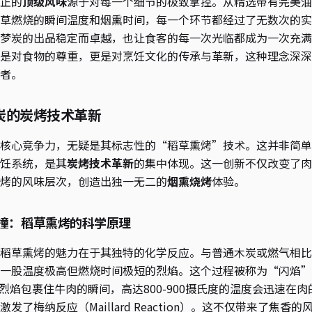
正的
顶级风味
源于对每一个细节的极致掌控。从精选带有完美油
草燃烧的瞬间温度和烟熏时间，每一个环节都经过了无数次的实
梦炭的出品稳定而卓越，也让食客的每一次光临都成为一次充满
是对食物的尊重，更是对烹饪文化的传承与革新，这种理念深深
者。
炭的炭烤技术革新
核心竞争力，无疑是其标志性的“稻草熏烤”技术。这并非简单
饪系统，是其
炭烤技术革新
的集中体现。这一创新不仅改变了肉
烤的风味层次，创造出独一无二的
烟熏烧烤
体验。
撞：稻草熏烤的科学原理
稻草熏烤的魅力在于其独特的化学反应。与普通木炭或燃气相比
一股温度极高但燃烧时间极短的烈焰。这个过程被称为“闪焰”（F
这股烈焰包裹住牛肉的瞬间，高达800-900摄氏度的温度会迅速在
发了梅纳反应（Maillard Reaction）。这不仅带来了焦香