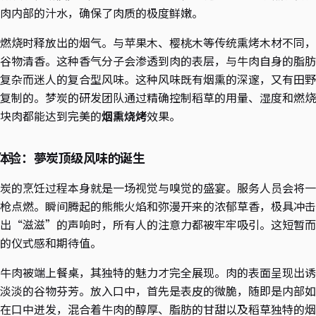
肉内部的汁水，确保了肉质的极度鲜嫩。
燃烧时释放出的烟气。与苹果木、樱桃木等传统熏烤木材不同，
谷物清香。这种香气分子会渗透到肉的表层，与牛肉自身的脂肪
复杂而迷人的复合型风味。这种风味既有烟熏的深邃，又有田野
复制的。梦炭的研发团队通过精确控制稻草的用量、湿度和燃烧
块肉都能达到完美的
烟熏烧烤
效果。
体验：夢炭顶级风味的诞生
炭的烹饪过程本身就是一场视觉与嗅觉的盛宴。服务人员会将一
枪点燃。瞬间腾起的熊熊火焰和弥漫开来的浓郁草香，极具冲击
出“滋滋”的声响时，所有人的注意力都被牢牢吸引。这短暂而
的仪式感和期待值。
牛肉被端上餐桌，其独特的魅力才完全展现。肉的表面呈现出诱
淡淡的谷物芬芳。放入口中，首先是表皮的微脆，随即是内部如
在口中迸发，混合着牛肉的醇厚、脂肪的甘甜以及稻草独特的烟