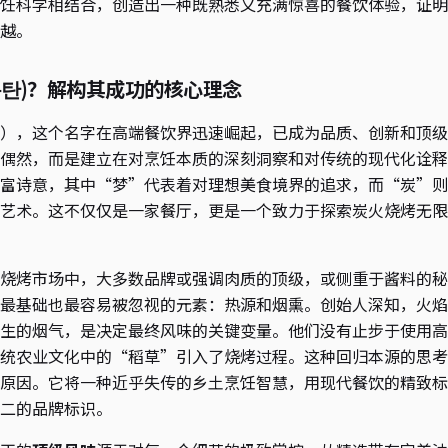
饪科学相结合，创造出一种既熟悉又充满惊喜的餐饮体验，证明
越。
몽탄)？解构其成功的核心理念
），这个名字在高端餐饮界迅速崛起，已成为品质、创新和顶级
偶然，而是建立在对烹饪本质的深刻洞察和对传统的现代化诠释
富诗意，其中“梦”代表着对理想美食境界的追求，而“炭”则
艺术。这不仅仅是一家餐厅，更是一个致力于探索炭火烧烤无限
烧烤市场中，大多数品牌或强调肉质的顶级，或侧重于酱料的秘
最基础也最容易被忽视的元素：热源和烟熏。创始人深知，火焰
生的烟气，是决定最终风味的关键变量。他们没有止步于使用高
统农业文化中的“稻草”引入了烧烤过程。这种回归本源的思考
原因。它将一种近乎失传的乡土烹饪智慧，用现代餐饮的精致标
二的品牌标识。