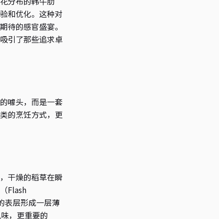
花分布的韩牛肋
验和优化。这种对
期待的感官盛宴。
吸引了那些追求卓
的噱头，而是一套
类的烹饪方式，更
，干燥的稻草在瞬
lash
肉的表层形成一层薄
的风味，更重要的