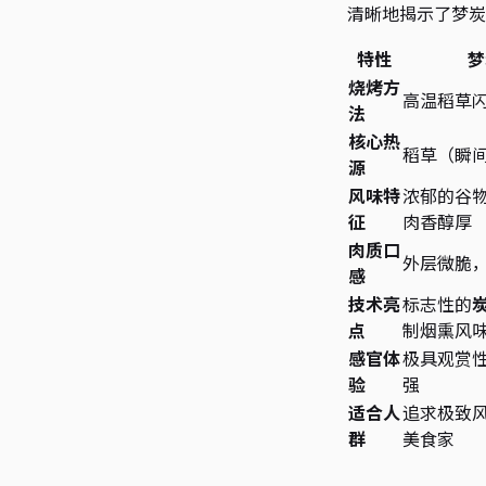
清晰地揭示了梦炭
特性
梦
烧烤方
高温稻草闪
法
核心热
稻草（瞬间
源
风味特
浓郁的谷
征
肉香醇厚
肉质口
外层微脆
感
技术亮
标志性的
点
制烟熏风
感官体
极具观赏
验
强
适合人
追求极致
群
美食家