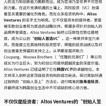
人的活力和创新能力脱颖而出，成为亚洲乃至世界不可忽视
的力量。在这片充满机遇的土壤上，风险投资（VC）扮演
着至关重要的催化剂角色。而在众多投资机构中，
Altos
Ventures
的名字尤为响亮。它不仅是资本的提供者，更是
被无数创业者视为首选的战略伙伴。根据多项针对创始人的
品牌声誉调查，Altos Ventures 始终以压倒性优势位居榜
首，成为公认的“
创始人首选VC
”。这一殊荣并非空穴来
风，而是建立在其独特的投资哲学、辉煌的投资战绩以及对
创业者毫无保留的支持之上。从早期发掘并助力
Coupang、Woowa Brothers（“优雅的兄弟们”）等公司
成长为行业巨头，到为初创公司提供超越资金的深度价值，
Altos Ventures 已经证明了它在
韩国VC
界的卓越地位。本
文将深入剖析这家顶级投资机构的成功秘诀，探讨其如何通
过独特的“创始人至上”方法论，进行精准的
独角兽投资
，
并最终成为韩国创业生态中不可或缺的核心协力者。
不仅仅是投资者：Altos Ventures的“创始人至