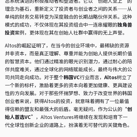
态系统演进的积极推动者和塑造者。它以“创始人至上”的
理念为基石，重新定义了投资者与创业者之间的关系——从
单纯的财务交易转变为深度融合的长期战略伙伴关系。这种
模式的成功，不仅体现在其投资组合中一连串耀眼的
独角兽
投资
案例，更体现在其在创始人社群中赢得的无上声誉。
Altos的崛起证明了，在当今的创业环境中，最稀缺的资源
并非资本，而是真正理解、尊重并能为创始人提供长期价值
的智慧资本。他们通过精准的眼光识别潜力，通过耐心的陪
伴共度难关，通过全球化的网络赋能成长，最终与伟大的公
司共同走向成功。对于整个
韩国VC
行业而言，
Altos
树立了
一个新的标杆，激励着更多的资本向着更加健康、更具建设
性的方向发展。对于那些怀揣梦想、致力于改变世界的韩国
创业者来说，获得Altos的投资，就意味着拥有了一位最值
得信赖的盟友和最强大的后盾。毫无疑问，作为公认的“
创
始人首选VC
”，Altos Ventures将继续在发现和培育下一
代全球性创新企业的道路上，扮演着无可替代的关键角色。